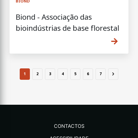
BIOND
Biond - Associação das
bioindústrias de base florestal
1
2
3
4
5
6
7
CONTACTOS