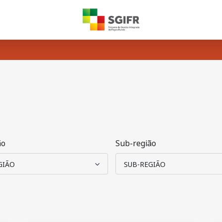
ão
Sub-região