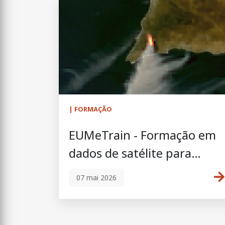
| FORMAÇÃO
EUMeTrain - Formação em
dados de satélite para
incêndios rurais | 1–3
07 mai 2026
junho 2026