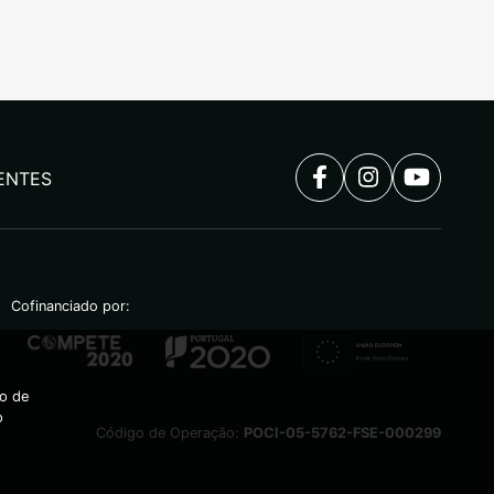
ENTES
Cofinanciado por:
ão de
o
Código de Operação:
POCI-05-5762-FSE-000299