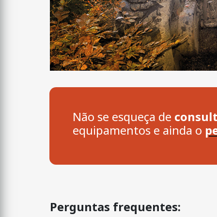
Não se esqueça de
consult
equipamentos e ainda o
pe
Perguntas frequentes: