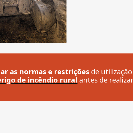
ar as normas e restrições
de utilizaçã
rigo de incêndio rural
antes de realizar