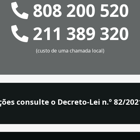
808 200 520
211 389 320
(custo de uma chamada local)
ções consulte o
Decreto-Lei n.º 82/202