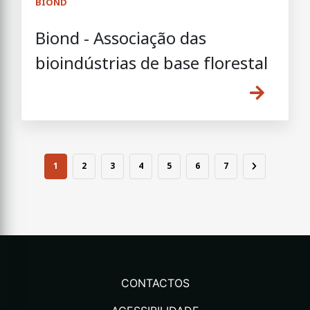
BIOND
Biond - Associação das
bioindústrias de base florestal
1
2
3
4
5
6
7
CONTACTOS