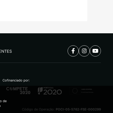
ENTES
Cofinanciado por:
ão de
o
Código de Operação:
POCI-05-5762-FSE-000299