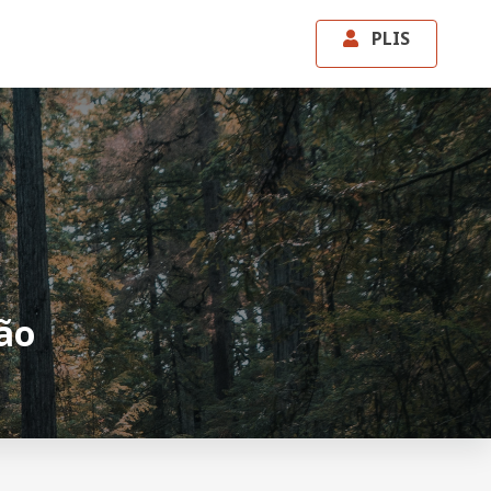
PLIS
ão