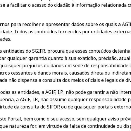
se a facilitar o acesso do cidadão à informação relacionada 
rnos para recolher e apresentar dados sobre os quais a AGIF,
dade. Todos os conteúdos fornecidos por entidades externas
ades.
ais entidades do SGIFR, procura que esses conteúdos detenham
dar qualquer garantia quanto à sua exatidão, precisão, atual
r quaisquer prejuízos ou danos em sede de responsabilidade c
ucros cessantes e danos morais, causados direta ou indiret
zada não dispensa a consulta dos meios oficiais e legais de di
odas as entidades, a AGIF, I.P., não pode garantir a não int
uência, a AGIF, I.P., não assume qualquer responsabilidade
irtude da consulta do SIFOR ou de quaisquer portais externos
ar este Portal, bem como o seu acesso, sem qualquer aviso pré
ue natureza for, em virtude da falta de continuidade ou dispo