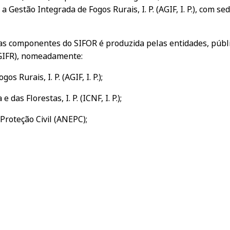
a Gestão Integrada de Fogos Rurais, I. P. (AGIF, I. P.), com 
sas componentes do SIFOR é produzida pelas entidades, públi
SGIFR), nomeadamente:
 Rurais, I. P. (AGIF, I. P.);
das Florestas, I. P. (ICNF, I. P.);
Proteção Civil (ANEPC);