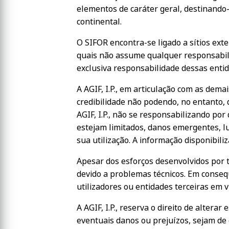
elementos de caráter geral, destinando-
continental.
O SIFOR encontra-se ligado a sítios exte
quais não assume qualquer responsabili
exclusiva responsabilidade dessas entid
A AGIF, I.P., em articulação com as dem
credibilidade não podendo, no entanto, 
AGIF, I.P., não se responsabilizando po
estejam limitados, danos emergentes, l
sua utilização. A informação disponibili
Apesar dos esforços desenvolvidos por t
devido a problemas técnicos. Em conseq
utilizadores ou entidades terceiras em v
A AGIF, I.P., reserva o direito de alter
eventuais danos ou prejuízos, sejam de q