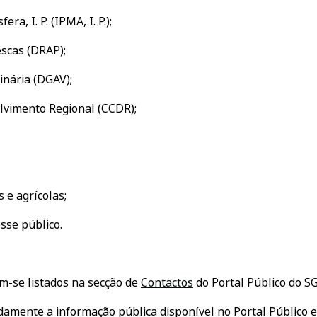
a, I. P. (IPMA, I. P.);
escas (DRAP);
inária (DGAV);
lvimento Regional (CCDR);
 e agrícolas;
sse público.
m-se listados na secção de
Contactos
do Portal Público do SG
damente a informação pública disponível no Portal Público e