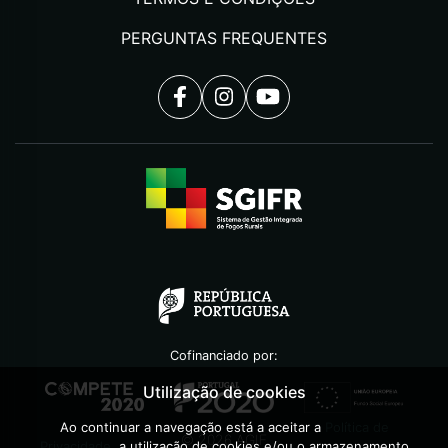
PERGUNTAS FREQUENTES
Cofinanciado por:
Utilização de cookies
Ao continuar a navegação está a aceitar a
Política de
©
2026
AGIF
Privacidade
, a utilização de cookies e/ou o armazenamento