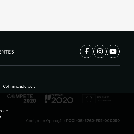
ENTES
Cofinanciado por:
ão de
o
Código de Operação:
POCI-05-5762-FSE-000299