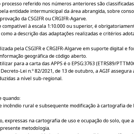
o processo referido nos números anteriores são classificada
pela entidade intermunicipal da área abrangida, sobre conso
a aprovação da CSGIFR ou CRGIFR-Agarve.
he compatível à escala 1:10.000 ou superior, é obrigatoriam
 como a descrição das adaptações realizadas e critérios ado
ilizada pela CSGIFR e CRGIFR-Algarve em suporte digital e f
nformação geográfica de código aberto.
utilizar para a carta das APPS é o EPSG:3763 (ETRS89/PTTM06
o Decreto-Lei n.º 82/2021, de 13 de outubro, a AGIF assegura
uzidas a nível sub-regional.
e quando:
e incêndio rural e subsequente modificação à cartografia de
io, expressas na cartografia de uso e ocupação do solo, que 
a presente metodologia.