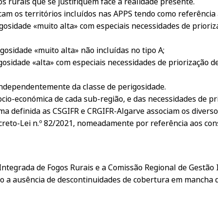
s rurais que se justifiquem face à realidade presente.
cam os territórios incluídos nas APPS tendo como referência 
gosidade «muito alta» com especiais necessidades de prioriz
gosidade «muito alta» não incluídas no tipo A;
gosidade «alta» com especiais necessidades de priorização d
independentemente da classe de perigosidade.
socio-económica de cada sub-região, e das necessidades de pr
acima definida as CSGIFR e CRGIFR-Algarve associam os dive
reto-Lei n.º 82/2021, nomeadamente por referência aos cons
ntegrada de Fogos Rurais e a Comissão Regional de Gestão 
do a ausência de descontinuidades de cobertura em mancha 