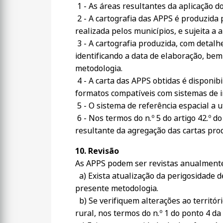
1 - As áreas resultantes da aplicação d
2 - A cartografia das APPS é produzida 
realizada pelos municípios, e sujeita 
3 - A cartografia produzida, com detal
identificando a data de elaboração, bem
metodologia.
4 - A carta das APPS obtidas é disponib
formatos compatíveis com sistemas de i
5 - O sistema de referência espacial a 
6 - Nos termos do n.º 5 do artigo 42.º d
resultante da agregação das cartas prod
10. Revisão
As APPS podem ser revistas anualment
a) Exista atualização da perigosidade d
presente metodologia.
b) Se verifiquem alterações ao territór
rural, nos termos do n.º 1 do ponto 4 d