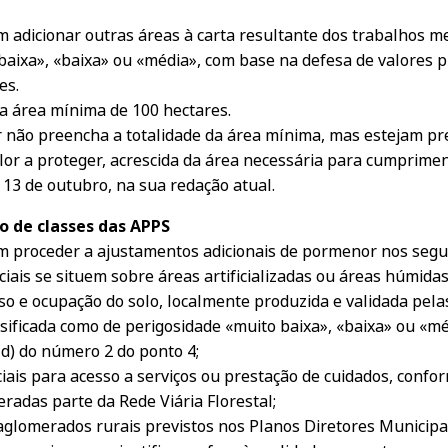
 adicionar outras áreas à carta resultante dos trabalhos 
aixa», «baixa» ou «média», com base na defesa de valores pri
es.
ma área mínima de 100 hectares.
r não preencha a totalidade da área mínima, mas estejam pr
lor a proteger, acrescida da área necessária para cumprime
e 13 de outubro, na sua redação atual.
o de classes das APPS
m proceder a ajustamentos adicionais de pormenor nos segu
ais se situem sobre áreas artificializadas ou áreas húmidas
o e ocupação do solo, localmente produzida e validada pelas
ssificada como de perigosidade «muito baixa», «baixa» ou «
 d) do número 2 do ponto 4;
ciais para acesso a serviços ou prestação de cuidados, con
radas parte da Rede Viária Florestal;
glomerados rurais previstos nos Planos Diretores Municipai