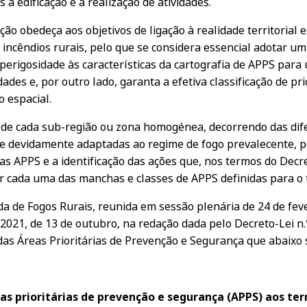
à edificação e à realização de atividades.
ão obedeça aos objetivos de ligação à realidade territorial 
 incêndios rurais, pelo que se considera essencial adotar 
de perigosidade às características da cartografia de APPS p
dades e, por outro lado, garanta a efetiva classificação de p
o espacial.
 de cada sub-região ou zona homogénea, decorrendo das difer
se devidamente adaptadas ao regime de fogo prevalecente, p
reas APPS e a identificação das ações que, nos termos do Decr
cada uma das manchas e classes de APPS definidas para o te
a de Fogos Rurais, reunida em sessão plenária de 24 de feve
82/2021, de 13 de outubro, na redação dada pelo Decreto-Lei n.
as Áreas Prioritárias de Prevenção e Segurança que abaixo 
 prioritárias de prevenção e segurança (APPS) aos terr