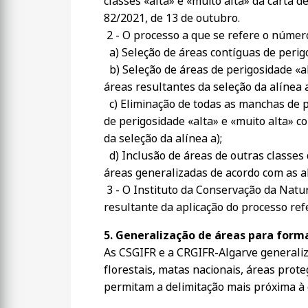
classes «alta» e «muito alta» da carta d
82/2021, de 13 de outubro.
2 - O processo a que se refere o númer
a) Seleção de áreas contíguas de perigo
b) Seleção de áreas de perigosidade «a
áreas resultantes da seleção da alínea a
c) Eliminação de todas as manchas de p
de perigosidade «alta» e «muito alta» c
da seleção da alínea a);
d) Inclusão de áreas de outras classe
áreas generalizadas de acordo com as al
3 - O Instituto da Conservação da Nature
resultante da aplicação do processo ref
5. Generalização de áreas para form
As CSGIFR e a CRGIFR-Algarve generaliz
florestais, matas nacionais, áreas proteg
permitam a delimitação mais próxima à c