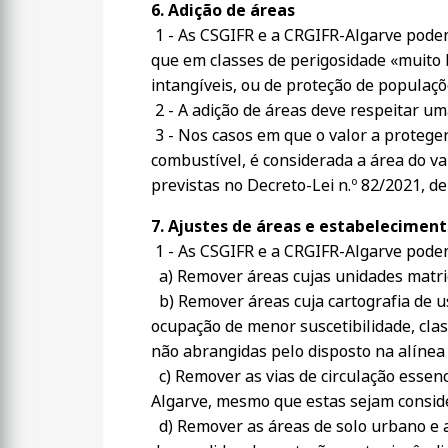
6. Adição de áreas
1 - As CSGIFR e a CRGIFR-Algarve podem
que em classes de perigosidade «muito b
intangíveis, ou de proteção de populaçõ
2 - A adição de áreas deve respeitar u
3 - Nos casos em que o valor a protege
combustível, é considerada a área do va
previstas no Decreto-Lei n.º 82/2021, d
7. Ajustes de áreas e estabeleciment
1 - As CSGIFR e a CRGIFR-Algarve pode
a) Remover áreas cujas unidades matrici
b) Remover áreas cuja cartografia de us
ocupação de menor suscetibilidade, cla
não abrangidas pelo disposto na alínea
c) Remover as vias de circulação essen
Algarve, mesmo que estas sejam conside
d) Remover as áreas de solo urbano e a