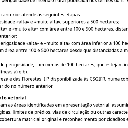
e perigosidade de incêndio rural publicada nos termos do n.º 6
o anterior atende às seguintes etapas:
sidade «alta» e «muito alta», superiores a 500 hectares;
lta» e «muito alta» com área entre 100 e 500 hectares, dist
nterior;
erigosidade «alta» e «muito alta» com área inferior a 100 
om área entre 100 e 500 hectares desde que distanciadas a 
s de perigosidade, com menos de 100 hectares, que estejam 
íneas a) e b).
za e das Florestas, I.P. disponibilizada às CSGIFR, numa cob
erido no número anterior.
ato vetorial
am as áreas identificadas em apresentação vetorial, assumi
idas, limites de prédios, vias de circulação ou outras caracte
obertura matricial original e reconhecimento por cidadãos e