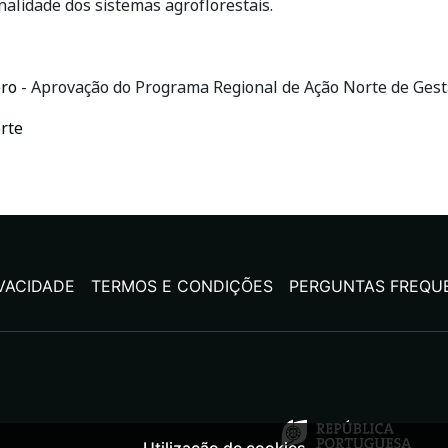
alidade dos sistemas agroflorestais.
bro
- Aprovação do Programa Regional de Ação Norte de Gest
rte
IVACIDADE
TERMOS E CONDIÇÕES
PERGUNTAS FREQU