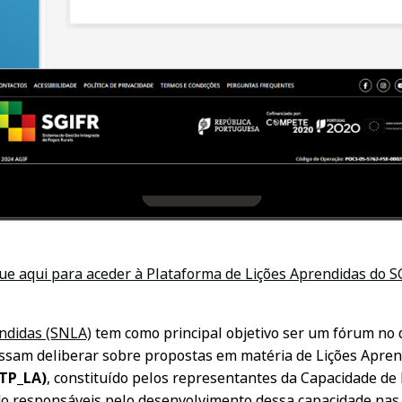
que aqui para aceder à Plataforma de Lições Aprendidas do S
ndidas (SNLA)
tem como principal objetivo ser um fórum no q
sam deliberar sobre propostas em matéria de Lições Apre
TP_LA)
, constituído pelos representantes da Capacidade d
o responsáveis pelo desenvolvimento dessa capacidade nas 