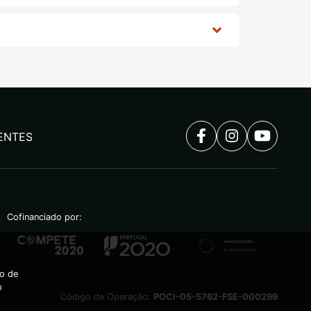
ENTES
Cofinanciado por:
ão de
o
Código de Operação:
POCI-05-5762-FSE-000299