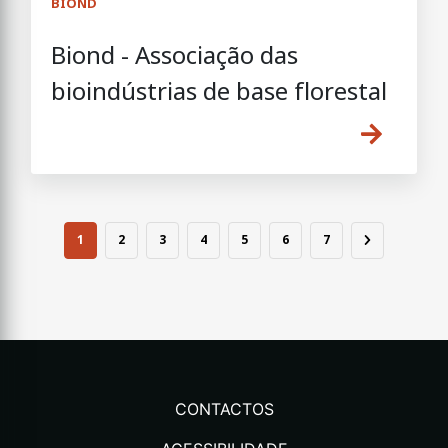
BIOND
Biond - Associação das
bioindústrias de base florestal
1
2
3
4
5
6
7
CONTACTOS