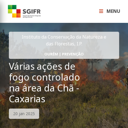
MENU
Instituto da Conservação da Natureza e
das Florestas, I.P.
OURÉM | PREVENÇÃO
Várias ações de
fogo controlado
na área da Chã -
Caxarias
20 jan 2025