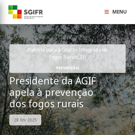
MENU
Agência para a Gestão Integrada de
Fogos Rurais, I.P.
PREVENÇÃO
Presidente da AGIF
apela à prevenção
dos fogos rurais
28 fev 2025