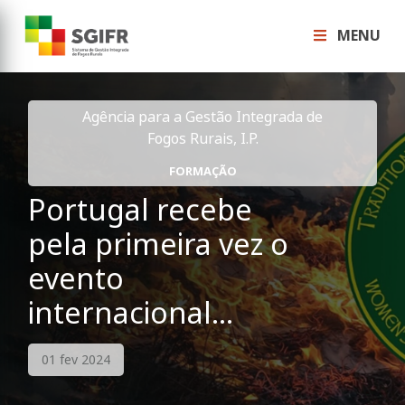
MENU
Agência para a Gestão Integrada de
Fogos Rurais, I.P.
FORMAÇÃO
Portugal recebe
pela primeira vez o
evento
internacional
WTREX
01 fev 2024