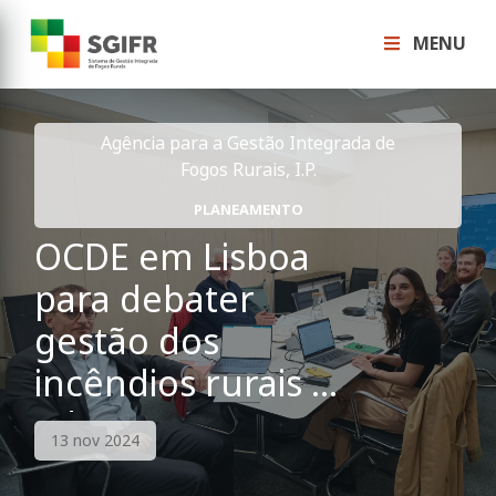
MENU
Agência para a Gestão Integrada de
Fogos Rurais, I.P.
PLANEAMENTO
OCDE em Lisboa
para debater
gestão dos
incêndios rurais e
adaptação
13 nov 2024
climática em