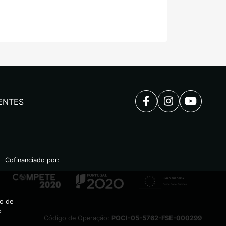
ENTES
Cofinanciado por:
ão de
o
Código de Operação:
POCI-05-5762-FSE-000299