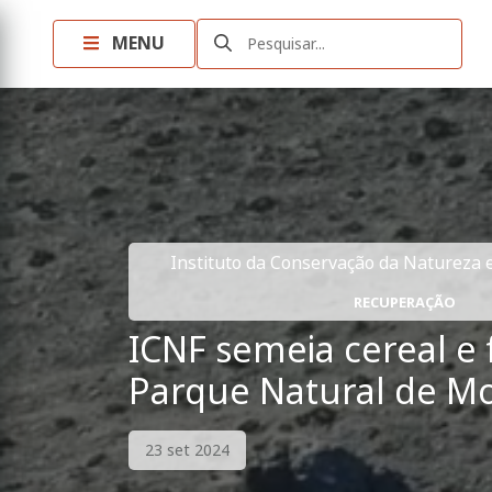
MENU
Pesquisar...
Instituto da Conservação da Natureza e 
RECUPERAÇÃO
ICNF semeia cereal e 
Parque Natural de M
23 set 2024