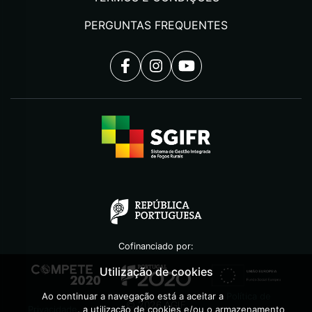
PERGUNTAS FREQUENTES
Cofinanciado por:
Utilização de cookies
Ao continuar a navegação está a aceitar a
Política de
©
2026
AGIF
Privacidade
, a utilização de cookies e/ou o armazenamento