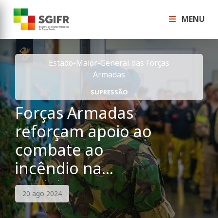
MENU
Estado-Maior-General das Forças
Armadas
SUPRESSÃO
Forças Armadas
reforçam apoio ao
combate ao
incêndio na
Madeira
20 ago 2024