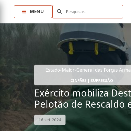
MENU
Pesquisar...
Estado-Maior-General das Forças Arm
CINFÃES | SUPRESSÃO
Exército mobiliza De
Pelotão de Rescaldo e
16 set 2024