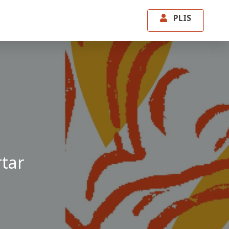
PLIS
rtar