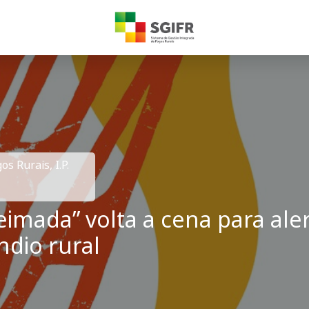
s Rurais, I.P.
imada” volta a cena para ale
ndio rural