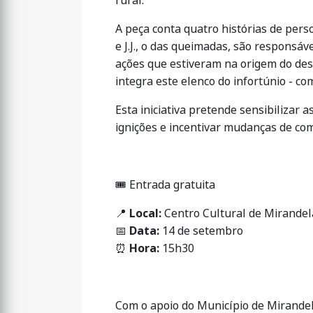
rural.
A peça conta quatro histórias de pers
e J.J., o das queimadas, são responsá
ações que estiveram na origem do desa
integra este elenco do infortúnio - c
Esta iniciativa pretende sensibilizar 
ignições e incentivar mudanças de c
🎟
Entrada gratuita
📍
Local:
Centro Cultural de Mirandel
📅
Data:
14 de setembro
⏰
Hora:
15h30
Com o apoio do Município de Mirande