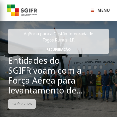
MENU
Agência para a Gestão Integrada de
Fogos Rurais, I.P.
RECUPERAÇÃO
Entidades do
SGIFR voam com a
Força Aérea para
levantamento de
danos
14 fev 2026