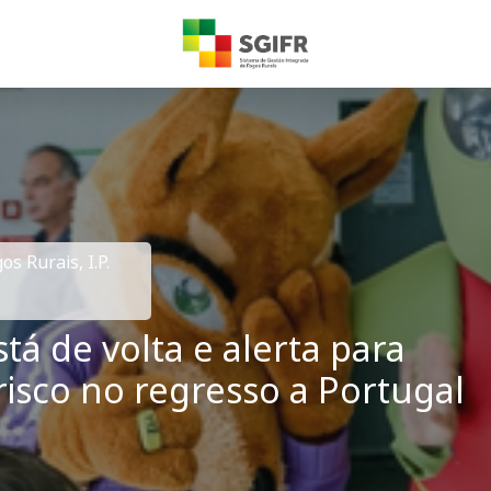
s Rurais, I.P.
á de volta e alerta para
sco no regresso a Portugal