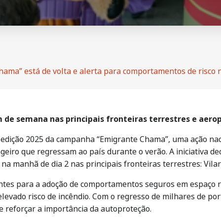
hama” está de volta e alerta para comportamentos de risco 
m de semana nas principais fronteiras terrestres e aero
a edição 2025 da campanha “Emigrante Chama”, uma ação naci
eiro que regressam ao país durante o verão. A iniciativa d
 na manhã de dia 2 nas principais fronteiras terrestres: Vil
igrantes para a adoção de comportamentos seguros em espaço
levado risco de incêndio. Com o regresso de milhares de po
o e reforçar a importância da autoproteção.