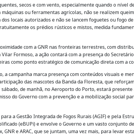
uentes, secos e com vento, especialmente quando o nível de 
em máquinas ou ferramentas agrícolas, não se realizem que
 dos locais autorizados e não se lancem foguetes ou fogo de 
 gratuitamente os prédios rústicos e mistos, medida fundamen
oximidade com a GNR nas fronteiras terrestres, com distribu
 Vilar Formoso, a ação contará com a presença do Secretário 
eiras como ponto estratégico de comunicação direta com a 
aro, a campanha marca presença com conteúdos visuais e me
rticipação das mascotes da Banda da Floresta, que reforça
No sábado, de manhã, no Aeroporto do Porto, estará presente 
sso do Governo com a prevenção e a mobilização social par
a para a Gestão Integrada de Fogos Rurais (AGIF) e pela Est
ificado (eBUPi) e envolve o Governo e um vasto conjunto de 
x, GNR e ARAC, que se juntam, uma vez mais, para levar e