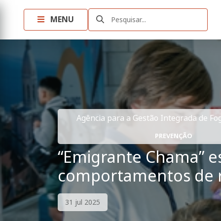
MENU
Pesquisar...
Agência para a Gestão Integrada de Fogo
PREVENÇÃO
“Emigrante Chama” est
comportamentos de ri
31 jul 2025