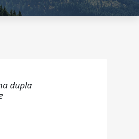
uma dupla
e