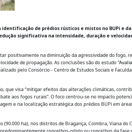
 identificação de prédios rústicos e mistos no BUPi e d
edução significativa na intensidade, duração e velocid
tar positivamente na diminuição da agressividade do fogo
locidade de propagação. As conclusões são do estudo “
Avali
realizado pelo Consórcio - Centro de Estudos Sociais e Facul
o, que visa “mitigar efeitos das alterações climáticas, cont
mbate aos fogos rurais”. O foco centrou-se no impacto potenc
agem e na localização estratégica dos prédios BUPi em áreas
 (90.000 ha), nos distritos de Bragança, Coimbra, Viana do C
m predominantemente concelhos-piloto ou concelhos da fase