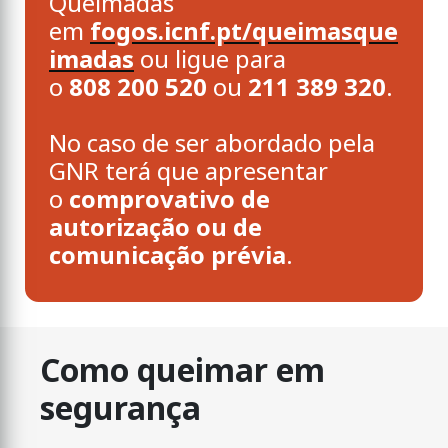
Queimadas
em
fogos.icnf.pt/queimasque
imadas
ou ligue para
o
808 200 520
ou
211 389 320
.
No caso de ser abordado pela
GNR terá que apresentar
o
comprovativo de
autorização ou de
comunicação prévia
.
Como queimar em
segurança