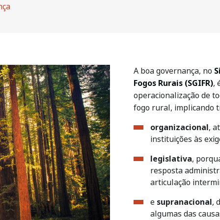
nça
A boa governança, no
S
Fogos Rurais (SGIFR)
,
operacionalização de to
fogo rural, implicando 
organizacional
, a
instituições às ex
legislativa
, porqu
resposta administra
articulação intermin
e
supranacional
, 
algumas das causa