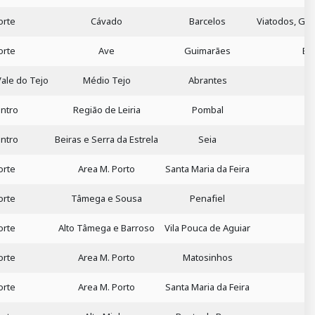
orte
Cávado
Barcelos
Viatodos, Gri
orte
Ave
Guimarães
Br
Vale do Tejo
Médio Tejo
Abrantes
ntro
Região de Leiria
Pombal
ntro
Beiras e Serra da Estrela
Seia
orte
Area M. Porto
Santa Maria da Feira
orte
Tâmega e Sousa
Penafiel
orte
Alto Tâmega e Barroso
Vila Pouca de Aguiar
orte
Area M. Porto
Matosinhos
orte
Area M. Porto
Santa Maria da Feira