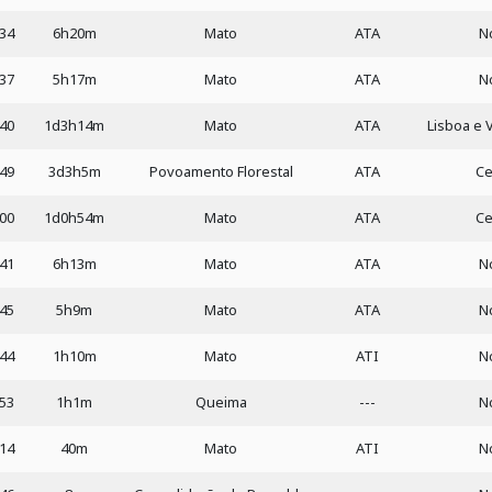
:34
6h20m
Mato
ATA
N
:37
5h17m
Mato
ATA
N
:40
1d3h14m
Mato
ATA
Lisboa e 
:49
3d3h5m
Povoamento Florestal
ATA
Ce
:00
1d0h54m
Mato
ATA
Ce
:41
6h13m
Mato
ATA
N
:45
5h9m
Mato
ATA
N
:44
1h10m
Mato
ATI
N
:53
1h1m
Queima
---
N
:14
40m
Mato
ATI
N