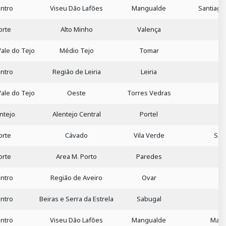
ntro
Viseu Dão Lafões
Mangualde
Santiago
orte
Alto Minho
Valença
Vale do Tejo
Médio Tejo
Tomar
ntro
Região de Leiria
Leiria
Vale do Tejo
Oeste
Torres Vedras
ntejo
Alentejo Central
Portel
orte
Cávado
Vila Verde
San
orte
Area M. Porto
Paredes
ntro
Região de Aveiro
Ovar
ntro
Beiras e Serra da Estrela
Sabugal
ntro
Viseu Dão Lafões
Mangualde
Mang