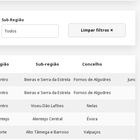
Sub‑Região
Limpar filtros ✕
gião
Sub‑região
Concelho
ntro
Beiras e Serra da Estrela
Fornos de Algodres
Juncai
ntro
Beiras e Serra da Estrela
Fornos de Algodres
ntro
Viseu Dão Lafões
Nelas
ntejo
Alentejo Central
Évora
orte
Alto Tâmega e Barroso
Valpaços