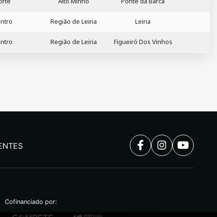
orte
Alto Minho
Ponte da Barca
ntro
Região de Leiria
Leiria
ntro
Região de Leiria
Figueiró Dos Vinhos
ENTES
Cofinanciado por: