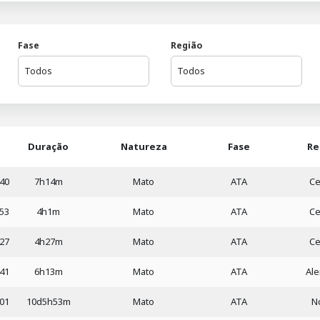
Fase
Região
Duração
Natureza
Fase
Re
:40
7h14m
Mato
ATA
Ce
:53
4h1m
Mato
ATA
Ce
:27
4h27m
Mato
ATA
Ce
:41
6h13m
Mato
ATA
Ale
:01
10d5h53m
Mato
ATA
N