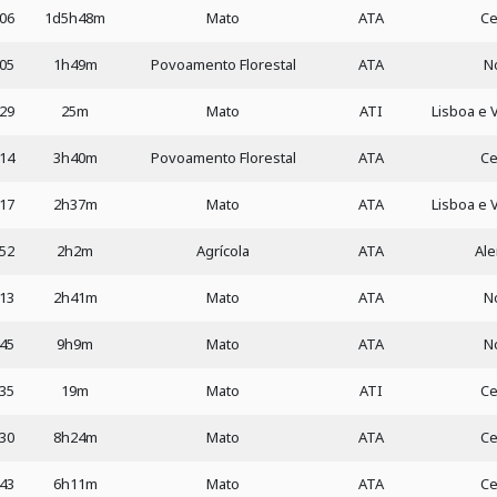
:06
1d5h48m
Mato
ATA
Ce
:05
1h49m
Povoamento Florestal
ATA
N
:29
25m
Mato
ATI
Lisboa e 
:14
3h40m
Povoamento Florestal
ATA
Ce
:17
2h37m
Mato
ATA
Lisboa e 
:52
2h2m
Agrícola
ATA
Ale
:13
2h41m
Mato
ATA
N
:45
9h9m
Mato
ATA
N
:35
19m
Mato
ATI
Ce
:30
8h24m
Mato
ATA
Ce
:43
6h11m
Mato
ATA
Ce