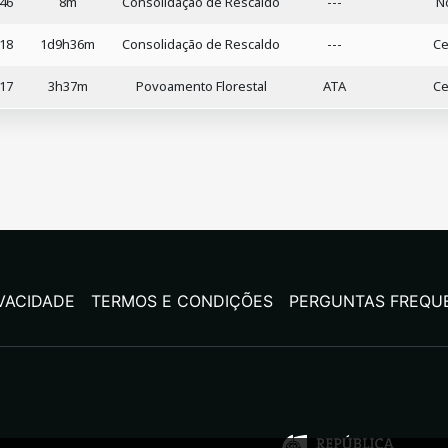
:46
8m
Consolidação de Rescaldo
---
N
:18
1d9h36m
Consolidação de Rescaldo
---
Ce
:17
3h37m
Povoamento Florestal
ATA
Ce
IVACIDADE
TERMOS E CONDIÇÕES
PERGUNTAS FREQU