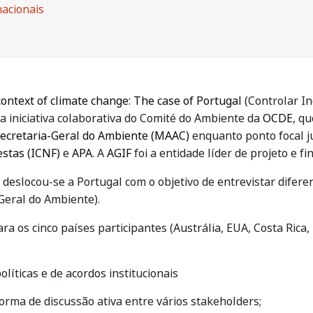
nacionais
context of climate change: The case of Portugal
(Controlar In
a iniciativa colaborativa do Comité do Ambiente da
OCDE
, q
ecretaria-Geral do Ambiente (MAAC)
enquanto ponto focal 
estas (ICNF)
e
APA
. A
AGIF
foi a entidade líder de projeto e fi
eslocou-se a Portugal com o objetivo de entrevistar diferent
-Geral do Ambiente).
ra os cinco países participantes (Austrália, EUA, Costa Rica,
líticas e de acordos institucionais
rma de discussão ativa entre vários stakeholders;