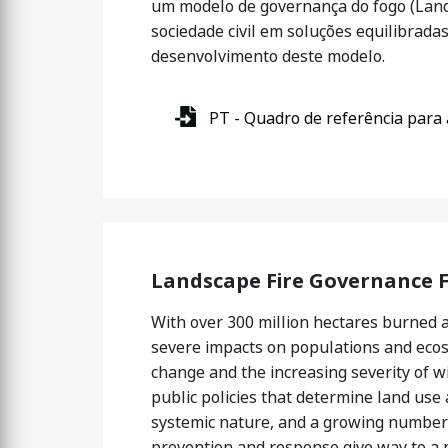
um modelo de governança do fogo (Lan
sociedade civil em soluções equilibrada
desenvolvimento deste modelo.
PT - Quadro de referência para
Landscape Fire Governance
With over 300 million hectares burned 
severe impacts on populations and ecos
change and the increasing severity of wi
public policies that determine land use 
systemic nature, and a growing number o
prevention and response give way to a 