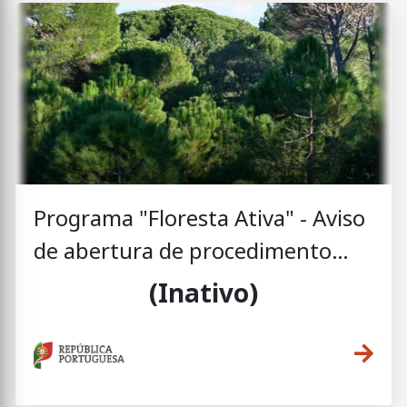
Programa "Floresta Ativa" - Aviso
de abertura de procedimento
concursal n.º 2025-0304-01
(Inativo)